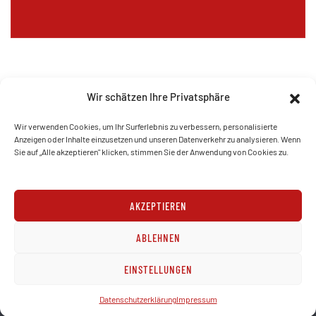
Wir schätzen Ihre Privatsphäre
Wir verwenden Cookies, um Ihr Surferlebnis zu verbessern, personalisierte
Anzeigen oder Inhalte einzusetzen und unseren Datenverkehr zu analysieren. Wenn
Sie auf „Alle akzeptieren" klicken, stimmen Sie der Anwendung von Cookies zu.
AKZEPTIEREN
Copyright © 2023
N.Viehmann
, All Rights Reserved.
ABLEHNEN
Impressum
Datenschutz
AGB
Sitemap
EINSTELLUNGEN
Datenschutzerklärung
Impressum