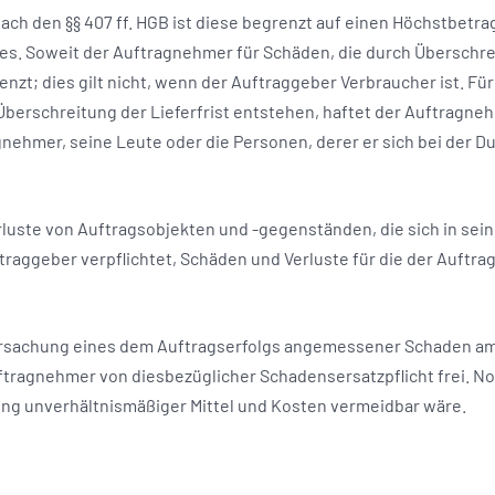
nach den §§ 407 ff. HGB ist diese begrenzt auf einen Höchstbetr
. Soweit der Auftragnehmer für Schäden, die durch Überschreitu
nzt; dies gilt nicht, wenn der Auftraggeber Verbraucher ist. F
erschreitung der Lieferfrist entstehen, haftet der Auftragnehm
agnehmer, seine Leute oder die Personen, derer er sich bei der 
luste von Auftragsobjekten und -gegenständen, die sich in sei
traggeber verpflichtet, Schäden und Verluste für die der Auft
Verursachung eines dem Auftragserfolgs angemessener Schaden 
uftragnehmer von diesbezüglicher Schadensersatzpflicht frei. N
ng unverhältnismäßiger Mittel und Kosten vermeidbar wäre.